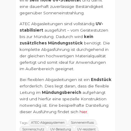
eine
sehr hohe UV-Stabilität
und damit
eine dauerhaft zuverlässige Beständigkeit
gegenüber Sonneneinstrahlung.
ATEC Abgasleitungen sind vollständig
UV-
stabilisiert
ausgeführt – vom Gerätestutzen
bis zur Mündung. Dadurch wird
kein
zusätzliches Mündungsstück
benötigt. Die
komplette Abgasführung ist durchgehend in
der gleichen hochwertigen Materialqualität
gefertigt und somit ideal für Anwendungen
im Außenbereich geeignet.
Bei flexiblen Abgasleitungen ist ein
Endstück
erforderlich. Dies liegt daran, dass die flexible
Leitung im
Mündungsbereich
aufgehängt
wird und hierfür eine spezielle Konstruktion
notwendig ist. Eine beispielhafte Darstellung
dieser Ausführung findet sich
hier
.
Tags:
,
,
ATEC-Abgassystemen
Sonneneinfluss
,
,
,
Sonnenschutz
UV-Belastung
UV-resistent