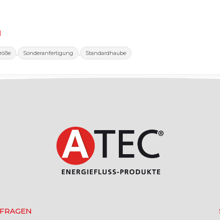
l
,
,
röße
Sonderanfertigung
Standardhaube
 FRAGEN