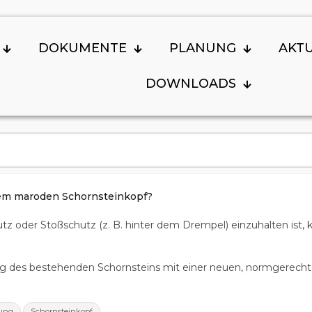
DOKUMENTE
PLANUNG
AKT
DOWNLOADS
nem maroden Schornsteinkopf?
z oder Stoßschutz (z. B. hinter dem Drempel) einzuhalten ist, 
ng des bestehenden Schornsteins mit einer neuen, normgerech
,
rung
Schornsteinkopf