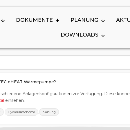
DOKUMENTE
PLANUNG
AKT
DOWNLOADS
e ATEC eHEAT Wärmepumpe?
erschiedene Anlagenkonfigurationen zur Verfügung. Diese können
al
einsehen.
,
,
k
Hydraulikschema
planung