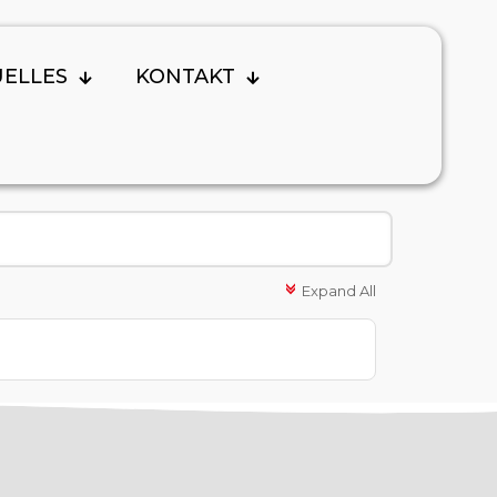
UELLES
KONTAKT
Expand All
c