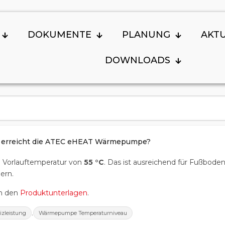
DOKUMENTE
PLANUNG
AKT
DOWNLOADS
r erreicht die ATEC eHEAT Wärmepumpe?
 Vorlauftemperatur von
55 °C
. Das ist ausreichend für Fußbod
ern.
in den
Produktunterlagen
.
,
izleistung
Wärmepumpe Temperaturniveau