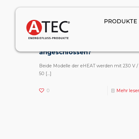
January 1, 2024
PRODUKTE
Wie wird die ATEC eHEAT
Wärmepumpe elektrisch
angeschlossen?
Beide Modelle der eHEAT werden mit 230 V /
50
[…]
0
Mehr lese