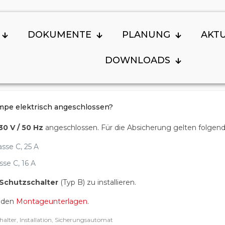
DOKUMENTE
PLANUNG
AKT
DOWNLOADS
pe elektrisch angeschlossen?
30 V / 50 Hz
angeschlossen. Für die Absicherung gelten folgen
sse C, 25 A
se C, 16 A
-Schutzschalter
(Typ B) zu installieren.
n den
Montageunterlagen
.
halter, Installation, Sicherungsautomat