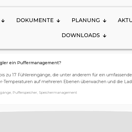
DOKUMENTE
PLANUNG
AKT
DOWNLOADS
gler ein Puffermanagement?
bis zu 17 Fühlereingänge, die unter anderem für ein umfasse
er-Temperaturen auf mehreren Ebenen überwachen und die Lade-
änge, Pufferspeicher, Speichermanagement