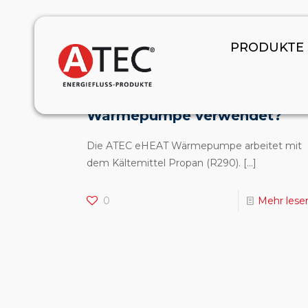
January 1, 2024
PRODUKTE
Welches Kältemittel wird in
der ATEC eHEAT
Wärmepumpe verwendet?
Die ATEC eHEAT Wärmepumpe arbeitet mit
dem Kältemittel Propan (R290).
[…]
0
Mehr lese