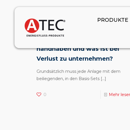
December 5, 2025
PRODUKTE
Wie ist ein CE-Aufkleber
(Kunststoffabgasanlage) zu
handhaben und was ist bei
Verlust zu unternehmen?
Grundsätzlich muss jede Anlage mit dem
beiliegenden, in den Basis-Sets
[…]
0
Mehr lese