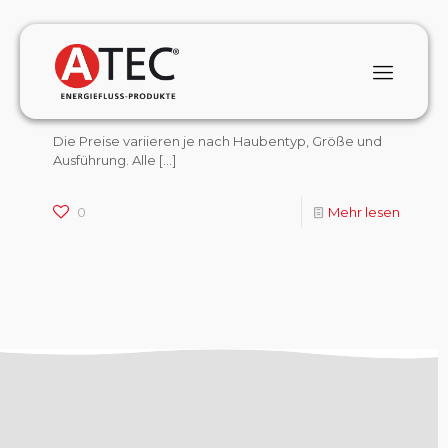
January 1, 2024
Was kostet eine ATEC Schallschutzhaube und
welche Farben sind verfügbar?
Die Preise variieren je nach Haubentyp, Größe und
Ausführung. Alle
[…]
0
Mehr lesen