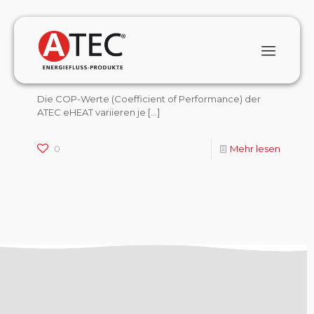
January 1, 2024
Welchen COP hat die ATEC eHEAT
Wärmepumpe?
Die COP-Werte (Coefficient of Performance) der
ATEC eHEAT variieren je
[…]
0
Mehr lesen