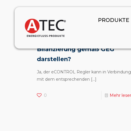
January 1, 2024
PRODUKTE
Kann der ATEC eCONTROL
Regler die Effizienz-
Bilanzierung gemäß GEG
darstellen?
Ja, der eCONTROL Regler kann in Verbindung
mit dem entsprechenden
[…]
0
Mehr lese