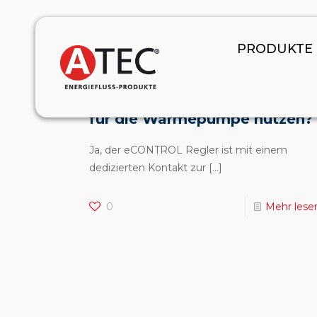
January 1, 2024
PRODUKTE
Kann der ATEC eCONTROL
Regler PV-Überschussstrom
für die Wärmepumpe nutzen?
Ja, der eCONTROL Regler ist mit einem
dedizierten Kontakt zur
[…]
0
Mehr lese